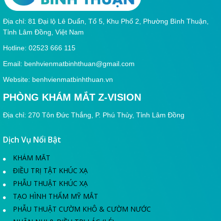
Địa chỉ: 81 Đại lộ Lê Duẩn, Tổ 5, Khu Phố 2, Phường Bình Thuận,
Tỉnh Lâm Đồng, Việt Nam
Hotline: 02523 666 115
Email:
benhvienmatbinhthuan@gmail.com
Website: benhvienmatbinhthuan.vn
PHÒNG KHÁM MẮT Z-VISION
Địa chỉ: 270 Tôn Đức Thắng, P. Phú Thủy, Tỉnh Lâm Đồng
Dịch Vụ Nổi Bật
KHÁM MẮT
ĐIỀU TRỊ TẬT KHÚC XẠ
PHẪU THUẬT KHÚC XẠ
TẠO HÌNH THẨM MỸ MẮT
PHẪU THUẬT CƯỜM KHÔ & CƯỜM NƯỚC