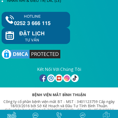
NHÃN NHI & ĐIỀU TRỊ LÁC (LÉ)
HOTLINE
0252 3 666 115
ĐẶT LỊCH
TƯ VẤN
Kết Nối Với Chúng Tôi
BỆNH VIỆN MẮT BÌNH THUẬN
Công ty cổ phần bệnh viện mắt BT - MST : 3401123759 Cấp ngày
18/03/2016 bởi Sở Kế Hoạch và Đầu Tư Tỉnh Bình Thuận.
Giấy phép hoạt động số: 360/BYT/GPHD - Cấp ngày 05/04/2024
bởi Bộ Y Tế