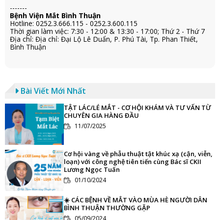
-------
Bệnh Viện Mắt Bình Thuận
Hotline: 0252.3.666.115 - 0252.3.600.115
Thời gian làm việc: 7:30 - 12:00 & 13:30 - 17:00; Thứ 2 - Thứ 7
Địa chỉ: Địa chỉ: Đại Lộ Lê Duẩn, P. Phú Tài, Tp. Phan Thiết,
Bình Thuận
Bài Viết Mới Nhất
TẬT LÁC/LÉ MẮT - CƠ HỘI KHÁM VÀ TƯ VẤN TỪ
CHUYÊN GIA HÀNG ĐẦU
11/07/2025
Cơ hội vàng về phẫu thuật tật khúc xạ (cận, viễn,
loạn) với công nghệ tiên tiến cùng Bác sĩ CKII
Lương Ngọc Tuấn
01/10/2024
☀️ CÁC BỆNH VỀ MẮT VÀO MÙA HÈ NGƯỜI DÂN
BÌNH THUẬN THƯỜNG GẶP
05/09/2024