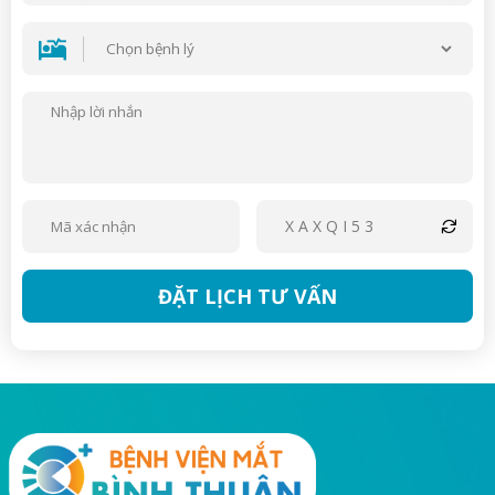
XAXQI53
ĐẶT LỊCH TƯ VẤN