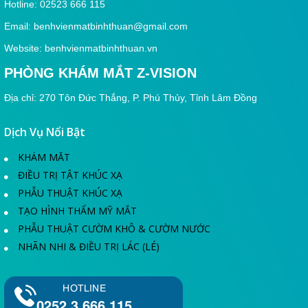
Hotline: 02523 666 115
Email:
benhvienmatbinhthuan@gmail.com
Website: benhvienmatbinhthuan.vn
PHÒNG KHÁM MẮT Z-VISION
Địa chỉ: 270 Tôn Đức Thắng, P. Phú Thủy, Tỉnh Lâm Đồng
Dịch Vụ Nổi Bật
KHÁM MẮT
ĐIỀU TRỊ TẬT KHÚC XẠ
PHẪU THUẬT KHÚC XẠ
TẠO HÌNH THẨM MỸ MẮT
PHẪU THUẬT CƯỜM KHÔ & CƯỜM NƯỚC
NHÃN NHI & ĐIỀU TRỊ LÁC (LÉ)
HOTLINE
0252 3 666 115