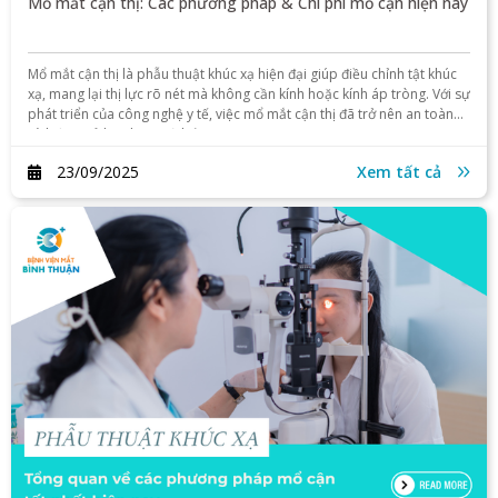
Mổ mắt cận thị: Các phương pháp & Chi phí mổ cận hiện nay
Mổ mắt cận thị là phẫu thuật khúc xạ hiện đại giúp điều chỉnh tật khúc
xạ, mang lại thị lực rõ nét mà không cần kính hoặc kính áp tròng. Với sự
phát triển của công nghệ y tế, việc mổ mắt cận thị đã trở nên an toàn
và hiệu quả hơn bao giờ hết.
23/09/2025
Xem tất cả