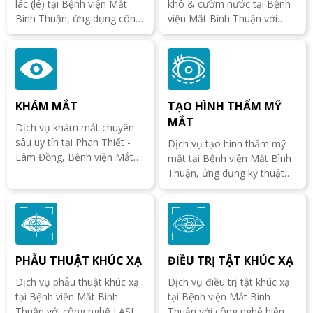
lác (lé) tại Bệnh viện Mắt
khô & cườm nước tại Bệnh
Bình Thuận, ứng dụng công
viện Mắt Bình Thuận với
nghệ hiện đại cùng bác sĩ
công nghệ hiện đại, đội ngũ
chuyên khoa giúp trẻ cải
bác sĩ giàu kinh nghiệm,
thiện thị lực an toàn.
chăm sóc an toàn & hiệu
quả.
KHÁM MẮT
TẠO HÌNH THẨM MỸ
MẮT
Dịch vụ khám mắt chuyên
sâu uy tín tại Phan Thiết -
Dịch vụ tạo hình thẩm mỹ
Lâm Đồng, Bệnh viện Mắt
mắt tại Bệnh viện Mắt Bình
Bình Thuận mang đến giải
Thuận, ứng dụng kỹ thuật
pháp chăm sóc thị lực toàn
hiện đại, an toàn và tinh tế
diện, an toàn và hiện đại.
giúp cải thiện thẩm mỹ và
bảo vệ thị lực lâu dài.
PHẪU THUẬT KHÚC XẠ
ĐIỀU TRỊ TẬT KHÚC XẠ
Dịch vụ phẫu thuật khúc xạ
Dịch vụ điều trị tật khúc xạ
tại Bệnh viện Mắt Bình
tại Bệnh viện Mắt Bình
Thuận với công nghệ LASIK,
Thuận với công nghệ hiện