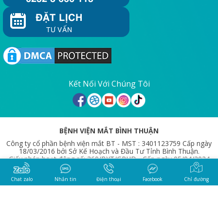
ĐẶT LỊCH
TƯ VẤN
Kết Nối Với Chúng Tôi
BỆNH VIỆN MẮT BÌNH THUẬN
Công ty cổ phần bệnh viện mắt BT - MST : 3401123759 Cấp ngày
18/03/2016 bởi Sở Kế Hoạch và Đầu Tư Tỉnh Bình Thuận.
Giấy phép hoạt động số: 360/BYT/GPHD - Cấp ngày 05/04/2024
bởi Bộ Y Tế
Chỉ đường
Chat zalo
Nhắn tin
Điện thoại
Facebook
Copyright © 2024 -
BỆNH VIỆN MẮT BÌNH THUẬN
. All rights
reserved. Design By Bệnh Viện Mắt Bình Thuận