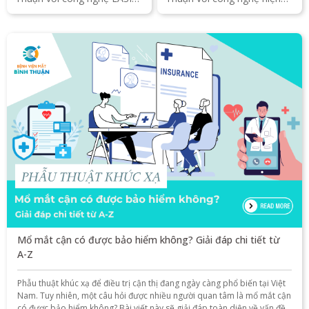
ReLEx SMILE, Phakic ICL
đại, đội ngũ bác sĩ chuyên
hiện đại, giúp lấy lại thị lực
khoa giúp cải thiện thị lực an
sáng rõ, an toàn, hiệu quả.
toàn, hiệu quả lâu dài.
Mổ mắt cận có được bảo hiểm không? Giải đáp chi tiết từ
A-Z
Phẫu thuật khúc xạ để điều trị cận thị đang ngày càng phổ biến tại Việt
Nam. Tuy nhiên, một câu hỏi được nhiều người quan tâm là mổ mắt cận
có được bảo hiểm không? Bài viết này sẽ giải đáp toàn diện về vấn đề