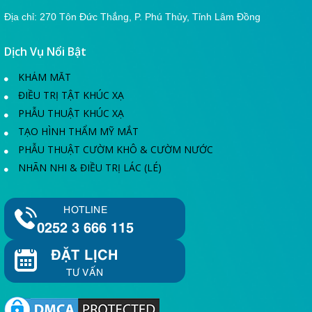
Địa chỉ: 270 Tôn Đức Thắng, P. Phú Thủy, Tỉnh Lâm Đồng
Dịch Vụ Nổi Bật
KHÁM MẮT
ĐIỀU TRỊ TẬT KHÚC XẠ
PHẪU THUẬT KHÚC XẠ
TẠO HÌNH THẨM MỸ MẮT
PHẪU THUẬT CƯỜM KHÔ & CƯỜM NƯỚC
NHÃN NHI & ĐIỀU TRỊ LÁC (LÉ)
HOTLINE
0252 3 666 115
ĐẶT LỊCH
TƯ VẤN