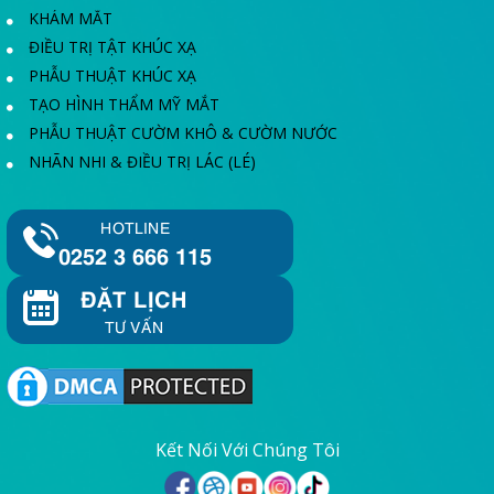
KHÁM MẮT
ĐIỀU TRỊ TẬT KHÚC XẠ
PHẪU THUẬT KHÚC XẠ
TẠO HÌNH THẨM MỸ MẮT
PHẪU THUẬT CƯỜM KHÔ & CƯỜM NƯỚC
NHÃN NHI & ĐIỀU TRỊ LÁC (LÉ)
HOTLINE
0252 3 666 115
ĐẶT LỊCH
TƯ VẤN
Kết Nối Với Chúng Tôi