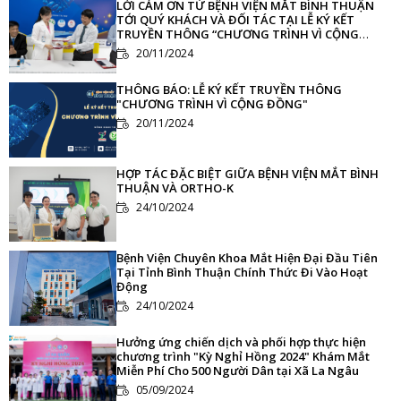
LỜI CẢM ƠN TỪ BỆNH VIỆN MẮT BÌNH THUẬN
TỚI QUÝ KHÁCH VÀ ĐỐI TÁC TẠI LỄ KÝ KẾT
TRUYỀN THÔNG “CHƯƠNG TRÌNH VÌ CỘNG
ĐỒNG”
20/11/2024
THÔNG BÁO: LỄ KÝ KẾT TRUYỀN THÔNG
"CHƯƠNG TRÌNH VÌ CỘNG ĐỒNG"
20/11/2024
HỢP TÁC ĐẶC BIỆT GIỮA BỆNH VIỆN MẮT BÌNH
THUẬN VÀ ORTHO-K
24/10/2024
Bệnh Viện Chuyên Khoa Mắt Hiện Đại Đầu Tiên
Tại Tỉnh Bình Thuận Chính Thức Đi Vào Hoạt
Động
24/10/2024
Hưởng ứng chiến dịch và phối hợp thực hiện
chương trình "Kỳ Nghỉ Hồng 2024" Khám Mắt
Miễn Phí Cho 500 Người Dân tại Xã La Ngâu
05/09/2024