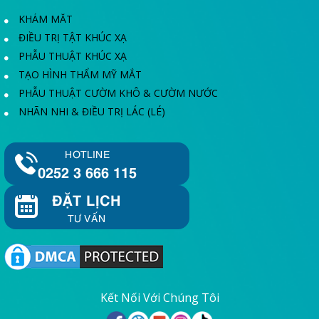
KHÁM MẮT
ĐIỀU TRỊ TẬT KHÚC XẠ
PHẪU THUẬT KHÚC XẠ
TẠO HÌNH THẨM MỸ MẮT
PHẪU THUẬT CƯỜM KHÔ & CƯỜM NƯỚC
NHÃN NHI & ĐIỀU TRỊ LÁC (LÉ)
HOTLINE
0252 3 666 115
ĐẶT LỊCH
TƯ VẤN
Kết Nối Với Chúng Tôi