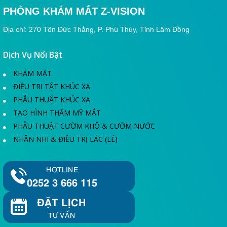
PHÒNG KHÁM MẮT Z-VISION
Địa chỉ: 270 Tôn Đức Thắng, P. Phú Thủy, Tỉnh Lâm Đồng
Dịch Vụ Nổi Bật
KHÁM MẮT
ĐIỀU TRỊ TẬT KHÚC XẠ
PHẪU THUẬT KHÚC XẠ
TẠO HÌNH THẨM MỸ MẮT
PHẪU THUẬT CƯỜM KHÔ & CƯỜM NƯỚC
NHÃN NHI & ĐIỀU TRỊ LÁC (LÉ)
HOTLINE
0252 3 666 115
ĐẶT LỊCH
TƯ VẤN